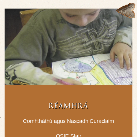
RÉAMHRÁ
Comhtháthú agus Nascadh Curaclaim
OSIE Stair