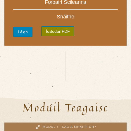
Forbairt Scileanna
Snáithe
Íoslódáil PDF
Léigh
Modúil Teagaisc
MODÚL 1 - CAD A MHAIRFIDH?