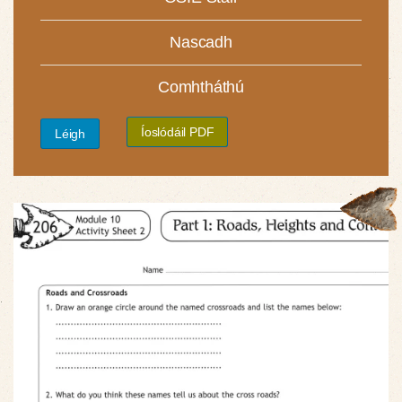
Nascadh
Comhtháthú
Íoslódáil PDF
Léigh