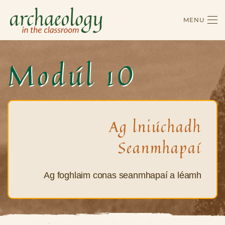
MENU
Skip to main content
Modúl 10
Ag lniúchadh
Seanmhapaí
Ag foghlaim conas seanmhapaí a léamh