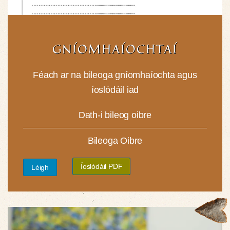
GNÍOMHAÍOCHTAÍ
Féach ar na bileoga gníomhaíochta agus
íoslódáil iad
Dath-i bileog oibre
Bileoga Oibre
Íoslódáil PDF
Léigh