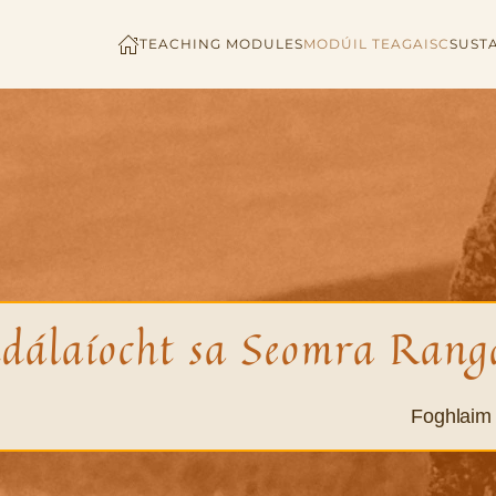
TEACHING MODULES
MODÚIL TEAGAISC
SUSTA
dálaíocht sa Seomra Rang
Foghlaim 