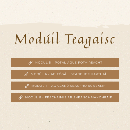
Modúil Teagaisc
MODÚL 5 - POTAL AGUS POTAIREACHT
MODÚL 6 - AG TÓGÁIL SÉADCHOMHARTHAÍ
MODÚL 7 - AG CLÁRÚ SEANFHOIRGNEAMH
MODÚL 8 - FÉACHAIMIS AR SHEANGHRIANGHRAIF