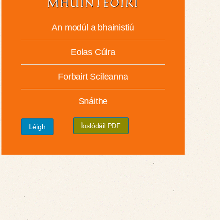
MHÚINTEOIRÍ
An modúl a bhainistiú
Eolas Cúlra
Forbairt Scileanna
Snáithe
Íoslódáil PDF
Léigh