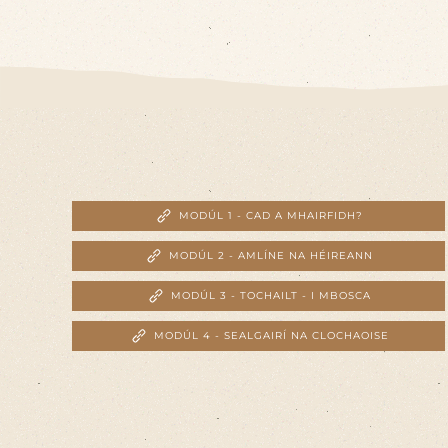
MODÚL 1 - CAD A MHAIRFIDH?
MODÚL 2 - AMLÍNE NA HÉIREANN
MODÚL 3 - TOCHAILT - I MBOSCA
MODÚL 4 - SEALGAIRÍ NA CLOCHAOISE