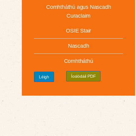
Comhtháthú agus Nascadh
Curaclaim
OSIE Stair
Nascadh
Comhtháthú
Íoslódáil PDF
Léigh