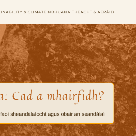
INABILITY & CLIMATE
INBHUANAITHEACHT & AERÁID
a: Cad a mhairfidh?
faoi sheandálaíocht agus obair an seandálaí