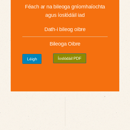
Féach ar na bileoga gníomhaíochta
agus íoslódáil iad
Dath-i bileog oibre
Bileoga Oibre
Íoslódáil PDF
Léigh