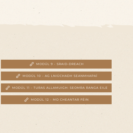
MODÚL 9 - SRAID-DREACH
MODÚL 10 - AG LNIÚCHADH SEANMHAPAÍ
MODÚL 11 - TURAS ALLAMUIGH: SEOMRA RANGA EILE
MODÚL 12 - MO CHEANTAR FÉIN